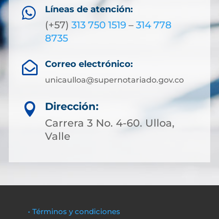
Líneas de atención:

(+57)
313 750 1519
–
314 778
8735
Correo electrónico:

unicaulloa@supernotariado.gov.co
Dirección:

Carrera 3 No. 4-60. Ulloa,
Valle
• Términos y condiciones