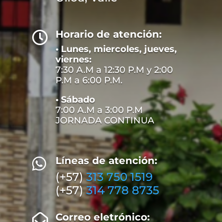
Horario de atención:

• Lunes, miercoles, jueves,
viernes:
7:30 A.M a 12:30 P.M y 2:00
P.M a 6:00 P.M.
• Sábado
7:00 A.M a 3:00 P.M
JORNADA CONTINUA
Líneas de atención:

(+57)
313 750 1519
(+57)
314 778 8735
Correo eletrónico:
