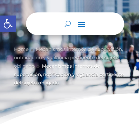
Abrir barra de herramientas
Home
Mecanismos internos de supervisión,
9
notificación y vigilancia pertinente del sujeto
obligado
Mecanismos internos de
9
supervisión, notificación y vigilancia pertinente
del sujeto obligado