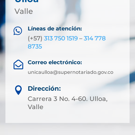
Valle
Líneas de atención:

(+57)
313 750 1519
–
314 778
8735
Correo electrónico:

unicaulloa@supernotariado.gov.co
Dirección:

Carrera 3 No. 4-60. Ulloa,
Valle