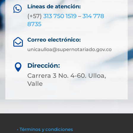
Líneas de atención:

(+57)
313 750 1519
–
314 778
8735
Correo electrónico:

unicaulloa@supernotariado.gov.co
Dirección:

Carrera 3 No. 4-60. Ulloa,
Valle
• Términos y condiciones