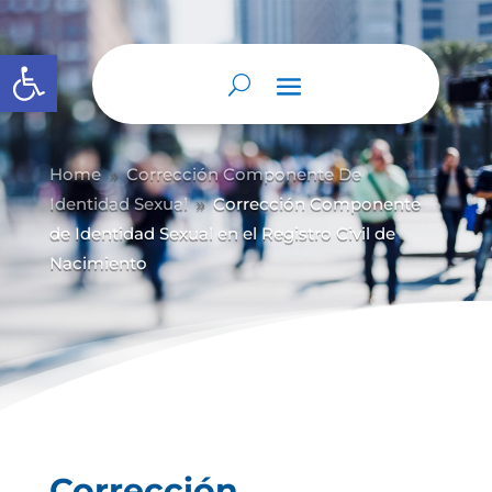
Abrir barra de herramientas
Home
Corrección Componente De
9
Identidad Sexual
Corrección Componente
9
de Identidad Sexual en el Registro Civil de
Nacimiento
Corrección