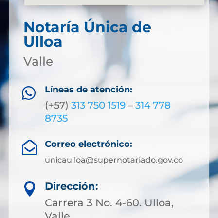
Notaría Única de
Ulloa
Valle
Líneas de atención:

(+57)
313 750 1519
–
314 778
8735
Correo electrónico:

unicaulloa@supernotariado.gov.co
Dirección:

Carrera 3 No. 4-60. Ulloa,
Valle