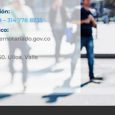
ión:
9
–
314 778 8735
ico:
rnotariado.gov.co
0. Ulloa, Valle