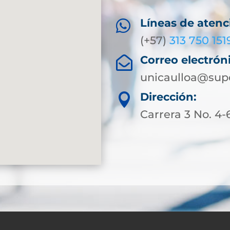
Líneas de atenc

(+57)
313 750 151
Correo electrón

unicaulloa@supe
Dirección:

Carrera 3 No. 4-6