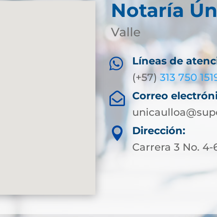
Notaría Ún
Valle
Líneas de atenc

(+57)
313 750 151
Correo electrón

unicaulloa@supe
Dirección:

Carrera 3 No. 4-6