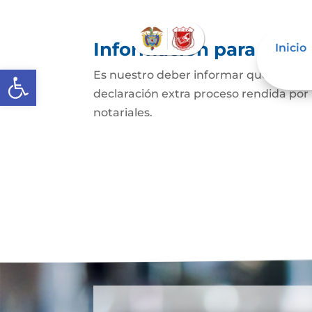
Información para Mujer
Inicio
Abrir barra de herramientas
Es nuestro deber informar que: La Res
declaración extra proceso rendida por
notariales. 