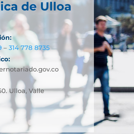
ica de Ulloa
ión:
9
–
314 778 8735
ico:
rnotariado.gov.co
0. Ulloa, Valle