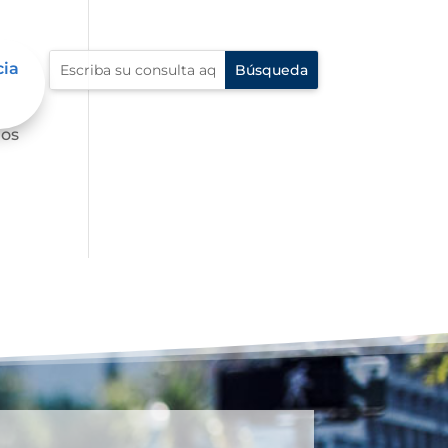
cia
hos