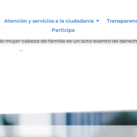
es.
Atención y servicios a la ciudadanía
Transparen
Participa
olución 1299 de 2020 de la SNR, establece que la
 la mujer cabeza de familia es un acto exento de derec
...