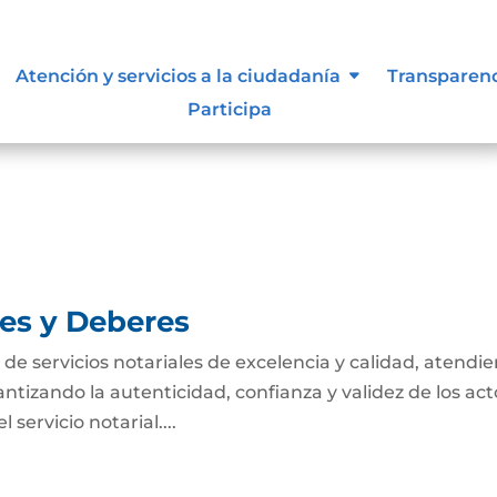
tivas de los procesos
Atención y servicios a la ciudadanía
Transparen
Participa
SO DE GESTION ESTRATEGICA
nes y Deberes
n de servicios notariales de excelencia y calidad, atendi
antizando la autenticidad, confianza y validez de los act
servicio notarial....