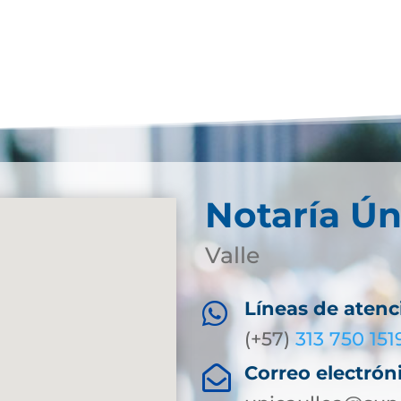
Notaría Ún
Valle
Líneas de atenc

(+57)
313 750 151
Correo electrón
