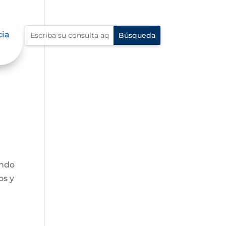
cia
endo
os y