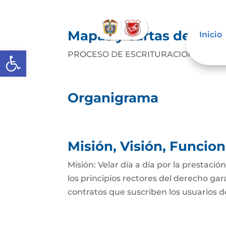
Mapas y cartas descrip
Inicio
Abrir barra de herramientas
PROCESO DE ESCRITURACION PROCE
Organigrama
Misión, Visión, Funcio
Misión: Velar día a día por la prestació
los principios rectores del derecho gar
contratos que suscriben los usuarios del 