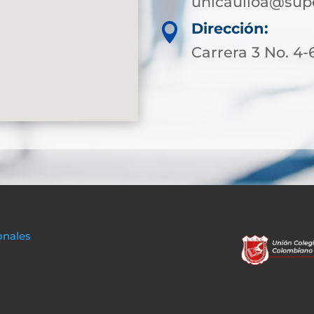
unicaulloa@supe
Dirección:

Carrera 3 No. 4-6
onales