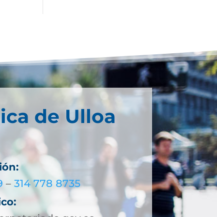
ica de Ulloa
ión:
9
–
314 778 8735
ico: