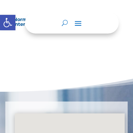
Abrir barra de herramientas
Normatividad especial que les aplique de
interés.