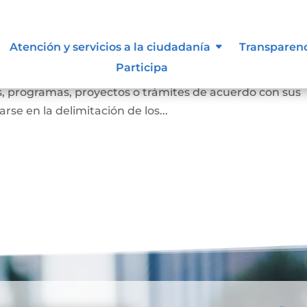
to participativo.
Atención y servicios a la ciudadanía
Transparen
Participa
ida como el mecanismo mediante el cual la sociedad civi
es, programas, proyectos o trámites de acuerdo con sus
se en la delimitación de los...