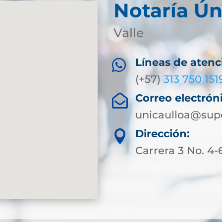
Notaría Ún
Valle
Líneas de atenc

(+57)
313 750 151
Correo electrón

unicaulloa@supe
Dirección:

Carrera 3 No. 4-6