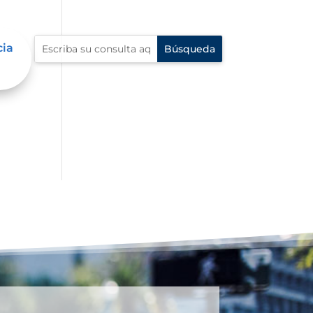
cia
l