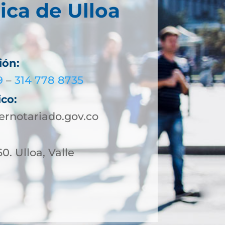
ica de Ulloa
ión:
9
–
314 778 8735
ico:
rnotariado.gov.co
0. Ulloa, Valle