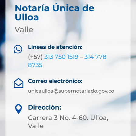
Notaría Única de
Ulloa
Valle
Líneas de atención:

(+57)
313 750 1519
–
314 778
8735
Correo electrónico:

unicaulloa@supernotariado.gov.co
Dirección:

Carrera 3 No. 4-60. Ulloa,
Valle