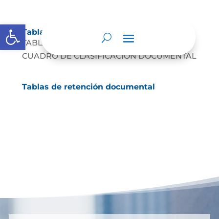
Abrir barra de herramientas
Tablas de retención documental
TABLA DE RETENCION DE DOCUMENTAL
CUADRO DE CLASIFICACIÓN DOCUMENTAL
Tablas de retención documental